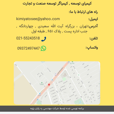
کیمیای توسعه , کیمیاگر توسعه صنعت و تجارت
راه های ارتباط با ما:
ایمیل:
kimiyatosee@yahoo.com
آدرس:
تهران ، بزرگراه آیت الله سعیدی , چهاردانگه ,
جنب اداره پست , پلاک ۶۵۱ , طبقه اول
تلفن:
021-55243518
واتساپ:
09372497447
برنامه نویسی شده توسط شرکت مهندسی ره رایان پژوه