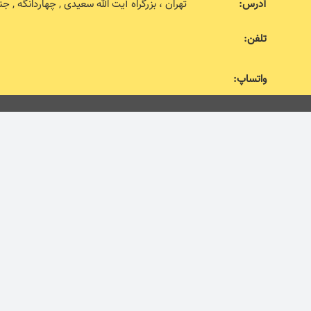
آدرس:
تهران ، بزرگراه آیت الله سعیدی , چهاردانگه , جنب اداره 
تلفن:
واتساپ: