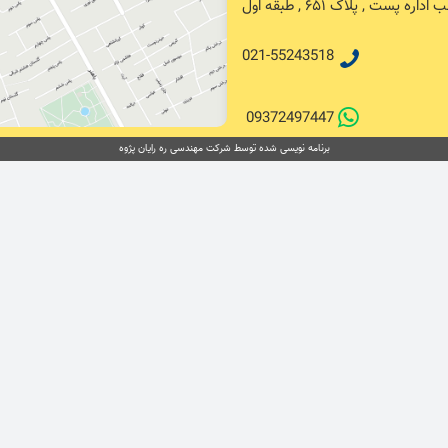
پست , پلاک ۶۵۱ , طبقه اول
021-55243518
09372497447
برنامه نویسی شده توسط شرکت مهندسی ره رایان پژوه