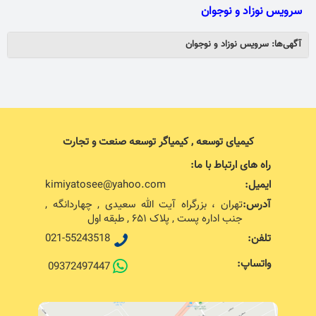
سرويس نوزاد و نوجوان
آگهی‌ها: سرويس نوزاد و نوجوان
کیمیای توسعه , کیمیاگر توسعه صنعت و تجارت
راه های ارتباط با ما:
ایمیل:
kimiyatosee@yahoo.com
آدرس:
تهران ، بزرگراه آیت الله سعیدی , چهاردانگه ,
جنب اداره پست , پلاک ۶۵۱ , طبقه اول
تلفن:
021-55243518
واتساپ:
09372497447