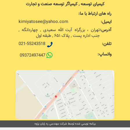
کیمیای توسعه , کیمیاگر توسعه صنعت و تجارت
راه های ارتباط با ما:
ایمیل:
kimiyatosee@yahoo.com
آدرس:
تهران ، بزرگراه آیت الله سعیدی , چهاردانگه ,
جنب اداره پست , پلاک ۶۵۱ , طبقه اول
تلفن:
021-55243518
واتساپ:
09372497447
برنامه نویسی شده توسط شرکت مهندسی ره رایان پژوه