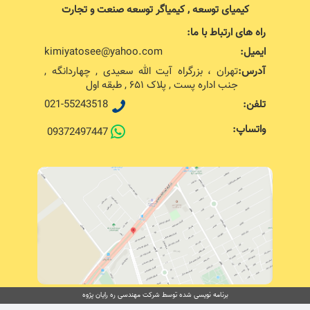
کیمیای توسعه , کیمیاگر توسعه صنعت و تجارت
راه های ارتباط با ما:
ایمیل:
kimiyatosee@yahoo.com
آدرس:
تهران ، بزرگراه آیت الله سعیدی , چهاردانگه ,
جنب اداره پست , پلاک ۶۵۱ , طبقه اول
تلفن:
021-55243518
واتساپ:
09372497447
برنامه نویسی شده توسط شرکت مهندسی ره رایان پژوه