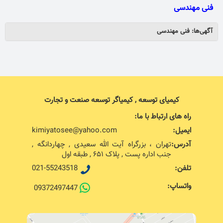
فنی مهندسی
آگهی‌ها: فنی مهندسی
کیمیای توسعه , کیمیاگر توسعه صنعت و تجارت
راه های ارتباط با ما:
ایمیل:
kimiyatosee@yahoo.com
آدرس:
تهران ، بزرگراه آیت الله سعیدی , چهاردانگه ,
جنب اداره پست , پلاک ۶۵۱ , طبقه اول
تلفن:
021-55243518
واتساپ:
09372497447