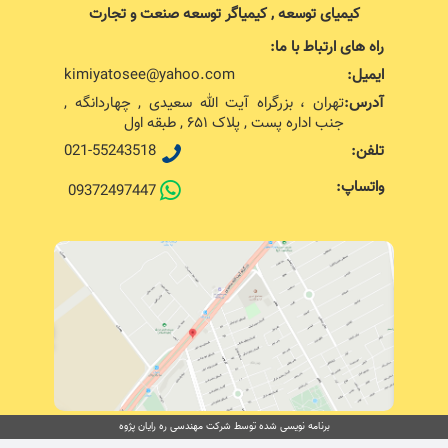
کیمیای توسعه , کیمیاگر توسعه صنعت و تجارت
راه های ارتباط با ما:
ایمیل:
kimiyatosee@yahoo.com
آدرس:
تهران ، بزرگراه آیت الله سعیدی , چهاردانگه ,
جنب اداره پست , پلاک ۶۵۱ , طبقه اول
تلفن:
021-55243518
واتساپ:
09372497447
برنامه نویسی شده توسط شرکت مهندسی ره رایان پژوه