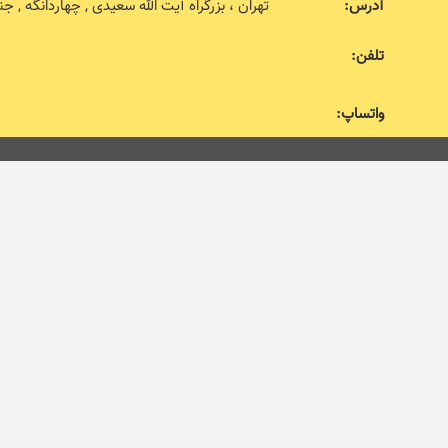
آدرس:
تهران ، بزرگراه آیت الله سعیدی , چهاردانگه , جنب اداره 
تلفن:
واتساپ: