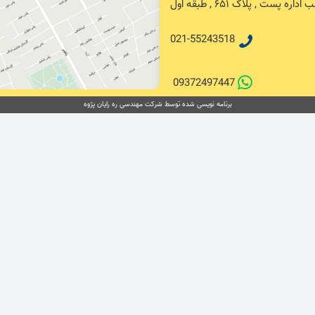
پست , پلاک ۶۵۱ , طبقه اول
021-55243518
09372497447
برنامه نویسی شده توسط شرکت مهندسی ره رایان پژوه