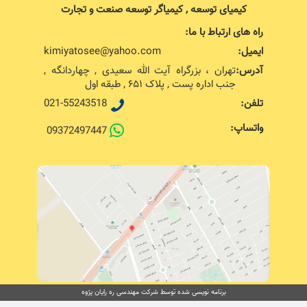
کیمیای توسعه , کیمیاگر توسعه صنعت و تجارت
راه های ارتباط با ما:
ایمیل:
kimiyatosee@yahoo.com
آدرس:
تهران ، بزرگراه آیت الله سعیدی , چهاردانگه ,
جنب اداره پست , پلاک ۶۵۱ , طبقه اول
تلفن:
021-55243518
واتساپ:
09372497447
برنامه نویسی شده توسط شرکت مهندسی ره رایان پژوه