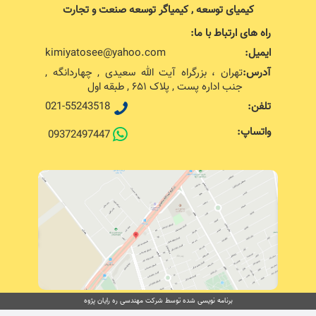
کیمیای توسعه , کیمیاگر توسعه صنعت و تجارت
راه های ارتباط با ما:
ایمیل:
kimiyatosee@yahoo.com
آدرس:
تهران ، بزرگراه آیت الله سعیدی , چهاردانگه ,
جنب اداره پست , پلاک ۶۵۱ , طبقه اول
تلفن:
021-55243518
واتساپ:
09372497447
برنامه نویسی شده توسط شرکت مهندسی ره رایان پژوه