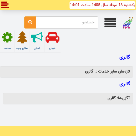
یکشنبه 18 مرداد سال 1405 ساعت 14:01
خودرو
تجاری
صنایع چوب
صنعت
گالری
تازه‌های ساير خدمات :: گالری
گالری
آگهی‌ها: گالری