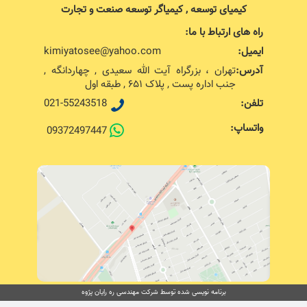
کیمیای توسعه , کیمیاگر توسعه صنعت و تجارت
راه های ارتباط با ما:
ایمیل:
kimiyatosee@yahoo.com
آدرس:
تهران ، بزرگراه آیت الله سعیدی , چهاردانگه ,
جنب اداره پست , پلاک ۶۵۱ , طبقه اول
تلفن:
021-55243518
واتساپ:
09372497447
برنامه نویسی شده توسط شرکت مهندسی ره رایان پژوه