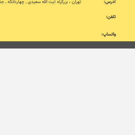
آدرس:
تهران ، بزرگراه آیت الله سعیدی , چهاردانگه , جنب اداره 
تلفن:
واتساپ: