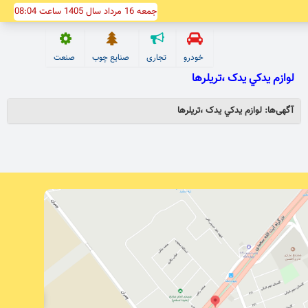
جمعه 16 مرداد سال 1405 ساعت 08:04
خودرو
تجاری
صنایع چوب
صنعت
لوازم يدکي يدک ،تريلرها
آگهی‌ها: لوازم يدکي يدک ،تريلرها