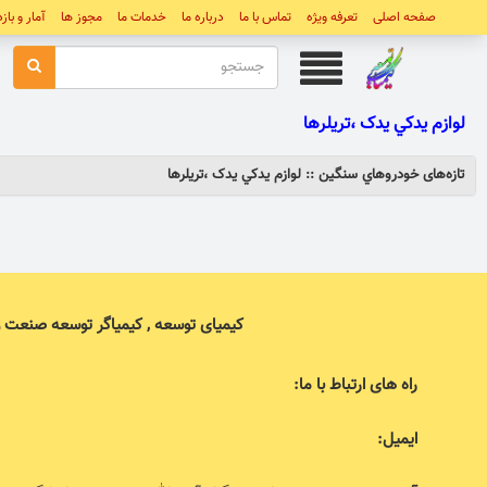
صفحه اصلی
تعرفه ویژه
تماس با ما
درباره ما
خدمات ما
مجوز ها
آمار و باز
لوازم يدکي يدک ،تريلرها
تازه‌های خودروهاي سنگين :: لوازم يدکي يدک ،تريلرها
کیمیای توسعه , کیمیاگر توسعه صنعت 
راه های ارتباط با ما:
ایمیل: