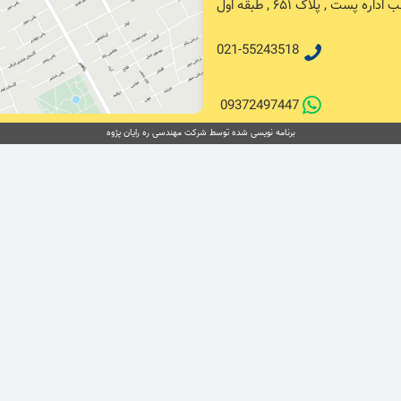
پست , پلاک ۶۵۱ , طبقه اول
021-55243518
09372497447
برنامه نویسی شده توسط شرکت مهندسی ره رایان پژوه