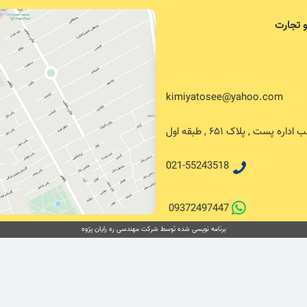
و تجارت
kimiyatosee@yahoo.com
پست , پلاک ۶۵۱ , طبقه اول
021-55243518
09372497447
برنامه نویسی شده توسط شرکت مهندسی ره رایان پژوه