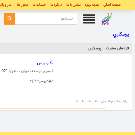
صفحه اصلی
تعرفه ویژه
تماس با ما
درباره ما
خدمات ما
مجوز ها
آمار و باز
پرسكاري
تازه‌های صنعت :: پرسكاري
تکنو پرس
کیمیای توسعه، تهران ، تلفن:
021
<p>پرس</p>
یکشنبه 03 مرداد سال 1406 ساعت 20:16