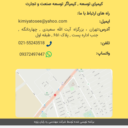
کیمیای توسعه , کیمیاگر توسعه صنعت و تجارت
راه های ارتباط با ما:
ایمیل:
kimiyatosee@yahoo.com
آدرس:
تهران ، بزرگراه آیت الله سعیدی , چهاردانگه ,
جنب اداره پست , پلاک ۶۵۱ , طبقه اول
تلفن:
021-55243518
واتساپ:
09372497447
برنامه نویسی شده توسط شرکت مهندسی ره رایان پژوه