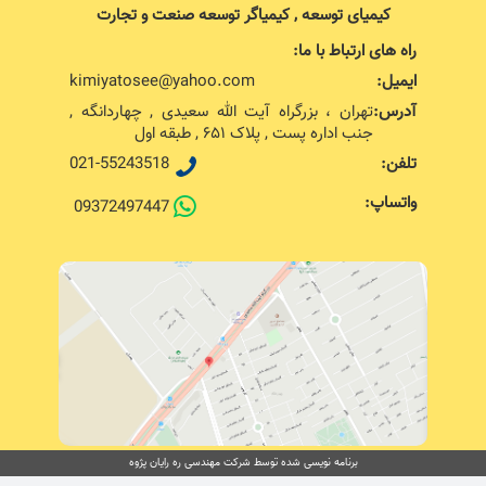
کیمیای توسعه , کیمیاگر توسعه صنعت و تجارت
راه های ارتباط با ما:
ایمیل:
kimiyatosee@yahoo.com
آدرس:
تهران ، بزرگراه آیت الله سعیدی , چهاردانگه ,
جنب اداره پست , پلاک ۶۵۱ , طبقه اول
تلفن:
021-55243518
واتساپ:
09372497447
برنامه نویسی شده توسط شرکت مهندسی ره رایان پژوه