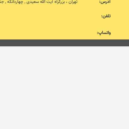
آدرس:
تهران ، بزرگراه آیت الله سعیدی , چهاردانگه , جنب اداره 
تلفن:
واتساپ: