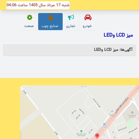
شنبه 17 مرداد سال 1405 ساعت 04:06
خودرو
تجاری
صنایع چوب
صنعت
ميز LCD وLED
آگهی‌ها: ميز LCD وLED