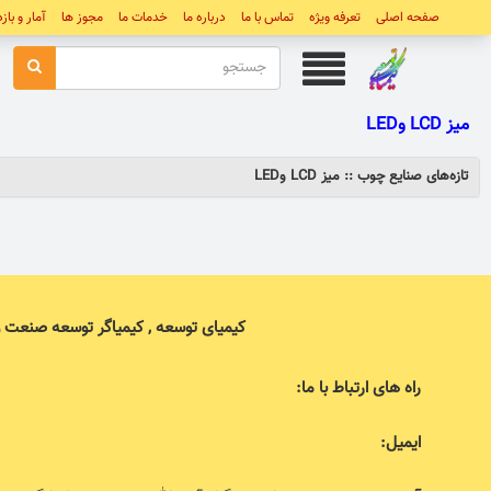
صفحه اصلی
تعرفه ویژه
تماس با ما
درباره ما
خدمات ما
مجوز ها
آمار و باز
ميز LCD وLED
تازه‌های صنایع چوب :: ميز LCD وLED
کیمیای توسعه , کیمیاگر توسعه صنعت 
راه های ارتباط با ما:
ایمیل: