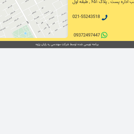
پست , پلاک ۶۵۱ , طبقه اول
021-55243518
09372497447
برنامه نویسی شده توسط شرکت مهندسی ره رایان پژوه