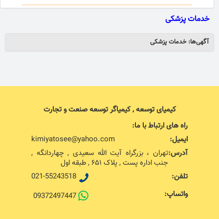
خدمات پزشکی
آگهی‌ها: خدمات پزشکی
کیمیای توسعه , کیمیاگر توسعه صنعت و تجارت
راه های ارتباط با ما:
ایمیل:
kimiyatosee@yahoo.com
آدرس:
تهران ، بزرگراه آیت الله سعیدی , چهاردانگه ,
جنب اداره پست , پلاک ۶۵۱ , طبقه اول
تلفن:
021-55243518
واتساپ:
09372497447