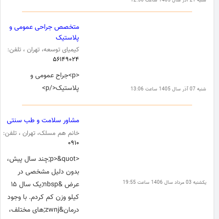
شنبه 21 آذر سال 1405 ساعت 12:56
متخصص جراحی عمومی و
پلاستیک
کیمیای توسعه، تهران ، تلفن:
۵۶۱۴۹۰۲۴
<p>جراح عمومی و
پلاستیک</p>
شنبه 07 آذر سال 1405 ساعت 13:06
مشاور سلامت و طب سنتی
خانم هم مسلک، تهران ، تلفن:
۰۹۱۰
<p>&quot;چند سال پیش،
بدون دلیل مشخصی در
یکشنبه 03 مرداد سال 1406 ساعت 19:55
عرض &nbsp;یک سال ۱۵
کیلو وزن کم کردم. با وجود
درمان&zwnj;های مختلف،