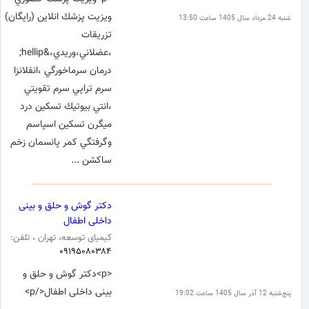
ويزيت پزشك انلاين (رايگان)
شنبه 24 مرداد سال 1405 ساعت 13:50
تزريقات
،عضلاني،وريدي،&hellip;
درمان سرماخورگي ،انفلانزا
سرم تراپي سرم تقويتي
،انتي بيوتيك تسكين درد
ميگرن تسكين اسپاسم
وگرفتگي كمر پانسمان زخم
ساكشن ...
دکتر گوش و حلق و بینی
داخلی اطفال
کیمیای توسعه، تهران ، تلفن:
۰۹۱۹۵۰۸۰۳۸۴
<p>دکتر گوش و حلق و
بینی داخلی اطفال</p>
پنج‌شنبه 12 آذر سال 1405 ساعت 19:02