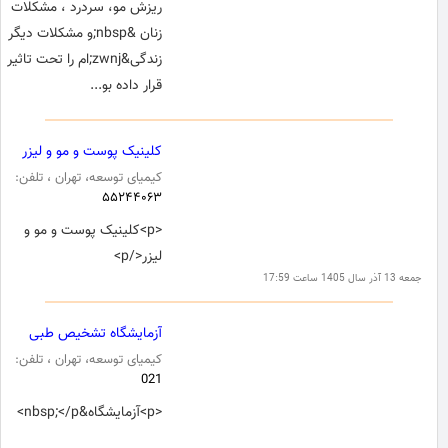
ریزش مو، سردرد ، مشکلات
زنان &nbsp;و مشکلات دیگر
زندگی&zwnj;ام را تحت تاثیر
قرار داده بو...
کلینیک پوست و مو و لیزر
کیمیای توسعه، تهران ، تلفن:
۵۵۲۴۴۰۶۳
<p>کلینیک پوست و مو و
لیزر</p>
جمعه 13 آذر سال 1405 ساعت 17:59
آزمایشگاه تشخیص طبی
کیمیای توسعه، تهران ، تلفن:
021
<p>آزمایشگاه&nbsp;</p>