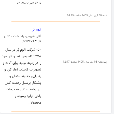
<h۱>کابینت</h۱>
شنبه 30 آبان سال 1405 ساعت 14:29
آلوم بُر
آقای شریفی، پاکدشت ، تلفن:
09121217107
<p>شرکت آلوم بُر در سال
۱۳۷۸ تاسیس شد و کار خود
چهارشنبه 08 مهر سال 1405 ساعت 12:47
را در زمینه تولید یراق آلات و
تجهیزات کابینت آغاز کرد و
به یاری خداوند متعال و
پشتکار پرسنل زحمت کش
این واحد صنفی به درجات
بالای تولید رسیده و
محصولا...