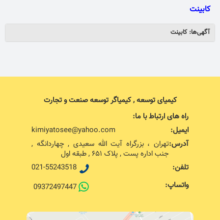
کابینت
آگهی‌ها: کابینت
کیمیای توسعه , کیمیاگر توسعه صنعت و تجارت
راه های ارتباط با ما:
ایمیل:
kimiyatosee@yahoo.com
آدرس:
تهران ، بزرگراه آیت الله سعیدی , چهاردانگه ,
جنب اداره پست , پلاک ۶۵۱ , طبقه اول
تلفن:
021-55243518
واتساپ:
09372497447