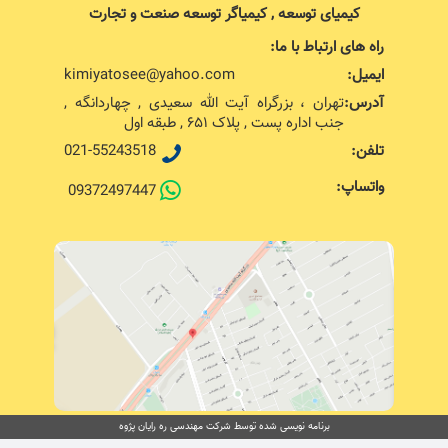
کیمیای توسعه , کیمیاگر توسعه صنعت و تجارت
راه های ارتباط با ما:
ایمیل:
kimiyatosee@yahoo.com
آدرس:
تهران ، بزرگراه آیت الله سعیدی , چهاردانگه ,
جنب اداره پست , پلاک ۶۵۱ , طبقه اول
تلفن:
021-55243518
واتساپ:
09372497447
برنامه نویسی شده توسط شرکت مهندسی ره رایان پژوه