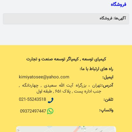
فروشگاه
آگهی‌ها: فروشگاه
کیمیای توسعه , کیمیاگر توسعه صنعت و تجارت
راه های ارتباط با ما:
ایمیل:
kimiyatosee@yahoo.com
آدرس:
تهران ، بزرگراه آیت الله سعیدی , چهاردانگه ,
جنب اداره پست , پلاک ۶۵۱ , طبقه اول
تلفن:
021-55243518
واتساپ:
09372497447