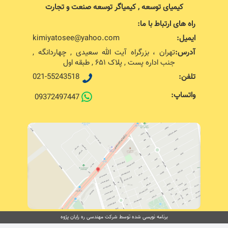
کیمیای توسعه , کیمیاگر توسعه صنعت و تجارت
راه های ارتباط با ما:
ایمیل:
kimiyatosee@yahoo.com
آدرس:
تهران ، بزرگراه آیت الله سعیدی , چهاردانگه ,
جنب اداره پست , پلاک ۶۵۱ , طبقه اول
تلفن:
021-55243518
واتساپ:
09372497447
برنامه نویسی شده توسط شرکت مهندسی ره رایان پژوه