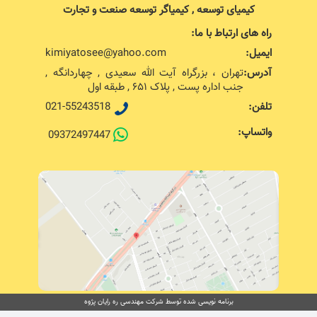
کیمیای توسعه , کیمیاگر توسعه صنعت و تجارت
راه های ارتباط با ما:
ایمیل:
kimiyatosee@yahoo.com
آدرس:
تهران ، بزرگراه آیت الله سعیدی , چهاردانگه ,
جنب اداره پست , پلاک ۶۵۱ , طبقه اول
تلفن:
021-55243518
واتساپ:
09372497447
برنامه نویسی شده توسط شرکت مهندسی ره رایان پژوه