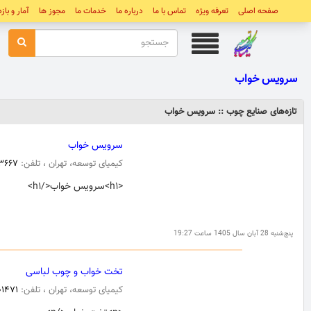
صفحه اصلی
تعرفه ویژه
تماس با ما
درباره ما
خدمات ما
مجوز ها
آمار و باز
سرويس خواب
تازه‌های صنایع چوب :: سرويس خواب
سرویس خواب
کیمیای توسعه، تهران ، تلفن:
۳۶۶۷
<h۱>سرویس خواب</h۱>
پنج‌شنبه 28 آبان سال 1405 ساعت 19:27
تخت خواب و چوب لباسی
کیمیای توسعه، تهران ، تلفن:
۰۱۴۷۱