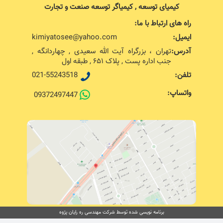
کیمیای توسعه , کیمیاگر توسعه صنعت و تجارت
راه های ارتباط با ما:
ایمیل:
kimiyatosee@yahoo.com
آدرس:
تهران ، بزرگراه آیت الله سعیدی , چهاردانگه ,
جنب اداره پست , پلاک ۶۵۱ , طبقه اول
تلفن:
021-55243518
واتساپ:
09372497447
برنامه نویسی شده توسط شرکت مهندسی ره رایان پژوه