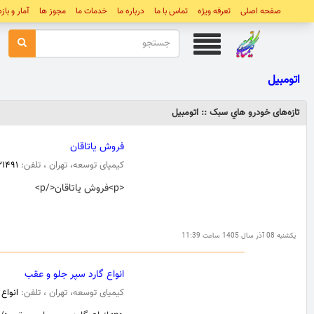
صفحه اصلی
تعرفه ویژه
تماس با ما
درباره ما
خدمات ما
مجوز ها
آمار و باز
اتومبیل
تازه‌های خودرو هاي سبک :: اتومبیل
فروش یاتاقان
کیمیای توسعه، تهران ، تلفن:
۱۴۹۱
<p>فروش یاتاقان</p>
یکشنبه 08 آذر سال 1405 ساعت 11:39
انواع گارد سپر جلو و عقب
کیمیای توسعه، تهران ، تلفن:
انواع