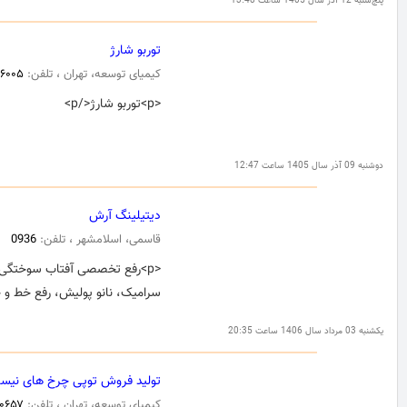
پنج‌شنبه 12 آذر سال 1405 ساعت 13:48
توربو شارژ
کیمیای توسعه، تهران ، تلفن:
۰۶۰۰۵
<p>توربو شارژ</p>
دوشنبه 09 آذر سال 1405 ساعت 12:47
دیتیلینگ آرش
قاسمی، اسلامشهر ، تلفن:
0936
<p>رفع تخصصی آفتاب سوختگی ب
سرامیک، نانو پولیش، رفع خط و 
یکشنبه 03 مرداد سال 1406 ساعت 20:35
تولید فروش توپی چرخ های نیسا
کیمیای توسعه، تهران ، تلفن:
۵۰۶۵۷