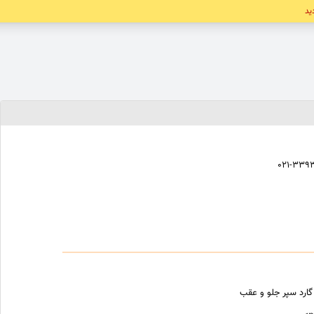
دید
۰۲۱-۳۳۹۳
 گارد سپر جلو و عقب