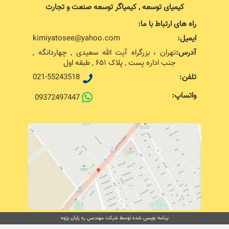
کیمیای توسعه , کیمیاگر توسعه صنعت و تجارت
راه های ارتباط با ما:
ایمیل:
kimiyatosee@yahoo.com
آدرس:
تهران ، بزرگراه آیت الله سعیدی , چهاردانگه ,
جنب اداره پست , پلاک ۶۵۱ , طبقه اول
تلفن:
021-55243518
واتساپ:
09372497447
برنامه نویسی شده توسط شرکت مهندسی ره رایان پژوه