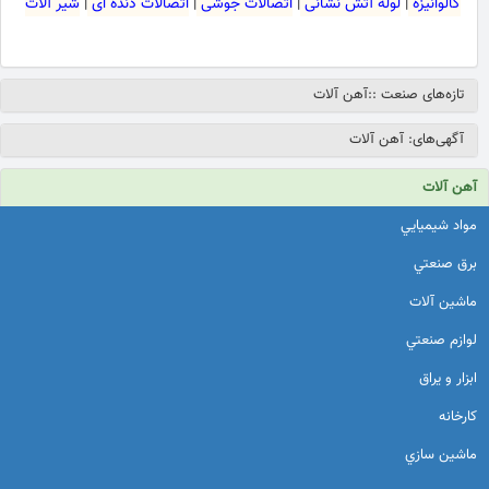
گالوانیزه
|
لوله آتش نشانی
|
اتصالات جوشی
|
اتصالات دنده ای
|
شیر آلات
تازه‌های صنعت ::آهن آلات
آگهی‌های: آهن آلات
آهن آلات
مواد شيميايي
برق صنعتي
ماشين آلات
لوازم صنعتي
ابزار و يراق
كارخانه
ماشين سازي