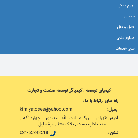
لوازم يدكي
خیاطی
حمل و نقل
صنایع فلزی
سایر خدمات
کیمیای توسعه , کیمیاگر توسعه صنعت و تجارت
راه های ارتباط با ما:
ایمیل:
kimiyatosee@yahoo.com
آدرس:
تهران ، بزرگراه آیت الله سعیدی , چهاردانگه ,
جنب اداره پست , پلاک ۶۵۱ , طبقه اول
تلفن:
021-55243518